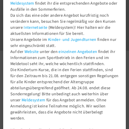
Meldesystem
findet ihr die entsprechenden Angebote oder
Ausfälle in den Sommerferien.
Da sich das eine oder andere Angebot kurzfristig noch
verändern kann, besuchen Sie regelmäßig vor den Kursen
unsere
Internetseite
(Meldesystem)! Hier halten wir die
1
aktuellsten Informationen für Sie bereit.
3
Unsere Angebote im
Kinder- und Jugendturnen
finden nur
sehr eingeschränkt statt.
Auf der
Website
unter den
einzelnen Angeboten
findet ihr
Informationen zum Sportbetrieb in den Ferien und im
Meldetool seht ihr, welche wöchentlich stattfinden.
Aktuelles
Newsroom
Deutsche Jugendmeisterin in der Rhythmischen Sportgymnastik!
Die Kinderturn-Kurse, die in den Ferien stattfinden, sind
für den Zeitraum bis 21.08. entgegen sonstigen Regelungen
für alle Kinder entsprechend der Altersgruppe
abteilungsübergreifend geöffnet. Ab 24.08. endet diese
Sonderregelung! Bitte unbedingt auch weiterhin über
unser
Meldesystem
für das Angebot anmelden. Ohne
Anmeldung ist keine Teilnahme möglich. Wir wollen
gewährleisten, dass die Angebote nicht überbelegt
werden.