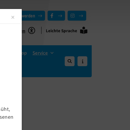
Mitglied werden
Close
×
Leichte Sprache
ie Funktionen
Vereins-Shop
Service
müht,
hsenen