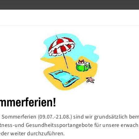
Meldetool
Barrierefre
Turnen
Sport & Ballsport
Fitness & Gesundheit
-Kursübersicht
Gesamtes Angebot
mmerferien!
 Sommerferien (09.07.-21.08.) sind wir grundsätzlich be
esamtes Angebot
Fitness-und Gesundheitssportangebote für unsere erwac
eder weiter durchzuführen.