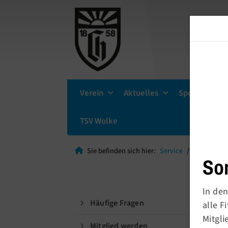
Verein
Aktuelles
Sportsuche
TSV Wolke
Sie befinden sich hier:
Service
Meldetool
So
In den
G
Häufige Fragen
alle 
Mitgli
Mitglied werden