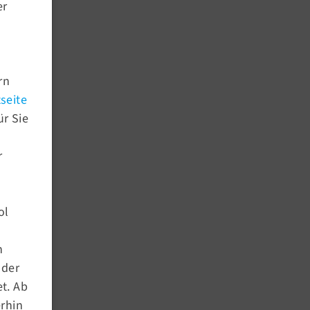
er
rn
seite
Aktuelles
ür Sie
Newsroom
Newsletter Archiv
r
Termine
Kursausfälle
ol
Service
n
Downloads
nder
Meldetool
t. Ab
Anmeldeprozedere
erhin
Outdoor Angebote