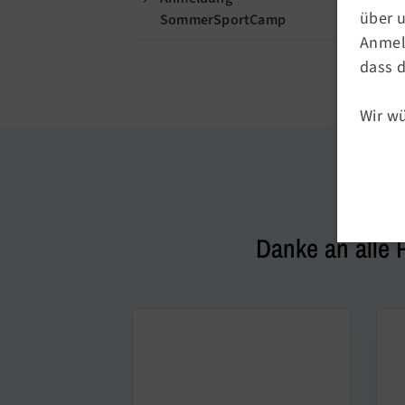
Krumme Str. 12 | 10585 Berlin
über 
SommerSportCamp
Anmeld
dass d
Wir w
Danke an alle 