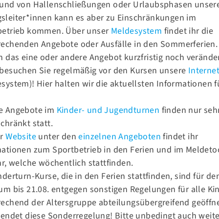
rund von Hallenschließungen oder Urlaubsphasen unser
sleiter*innen kann es aber zu Einschränkungen im
betrieb kommen. Über unser
Meldesystem
findet ihr die
rechenden Angebote oder Ausfälle in den Sommerferien.
h das eine oder andere Angebot kurzfristig noch verände
 besuchen Sie regelmäßig vor den Kursen unsere
Internet
Kontakt
system)! Hier halten wir die aktuellsten Informationen f
Tel.:
030 93 93 17 41
.
Fax.:
030 93 93 17 42
e Angebote im
Kinder- und Jugendturnen
finden nur seh
chränkt statt.
E-Mail:
info@tsv58.de
er
Website
unter den
einzelnen Angeboten
findet ihr
mationen zum Sportbetrieb in den Ferien und im Meldeto
Sportangebote
hr, welche wöchentlich stattfinden.
rein von 1858
nderturn-Kurse, die in den Ferien stattfinden, sind für de
Sportsuche
um bis 21.08. entgegen sonstigen Regelungen für alle Ki
Turnen
echend der Altersgruppe abteilungsübergreifend geöffne
Sport & Ballsport
 endet diese Sonderregelung! Bitte unbedingt auch weit
Fitness & Gesundheit