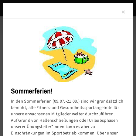
Clo
×
Service
Kontakt
Sommerferien!
In den Sommerferien (09.07.-21.08.) sind wir grundsätzlich
Kontakt
bemüht, alle Fitness-und Gesundheitssportangebote für
unsere erwachsenen Mitglieder weiter durchzuführen.
So erreichst du uns
Auf Grund von Hallenschließungen oder Urlaubsphasen
Krumme Str. 12
unserer Übungsleiter*innen kann es aber zu
10585 Berlin
Einschränkungen im Sportbetrieb kommen. Über unser