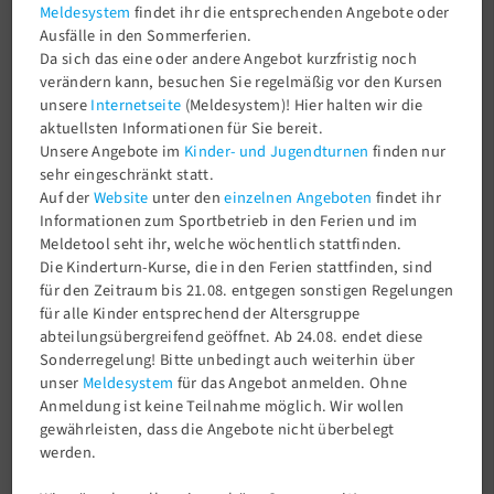
Meldesystem
findet ihr die entsprechenden Angebote oder
Tel.:
030 93 93 17 41
Ausfälle in den Sommerferien.
Fax.: 030 93 93 17 42
Da sich das eine oder andere Angebot kurzfristig noch
E-Mail:
info@tsv58.de
verändern kann, besuchen Sie regelmäßig vor den Kursen
unsere
Internetseite
(Meldesystem)! Hier halten wir die
aktuellsten Informationen für Sie bereit.
Öffnungszeiten
Unsere Angebote im
Kinder- und Jugendturnen
finden nur
sehr eingeschränkt statt.
Montag
9 - 13 Uhr
Auf der
Website
unter den
einzelnen Angeboten
findet ihr
Informationen zum Sportbetrieb in den Ferien und im
Dienstag
14 - 18 Uhr
Meldetool seht ihr, welche wöchentlich stattfinden.
Mittwoch
Geschlossen
Die Kinderturn-Kurse, die in den Ferien stattfinden, sind
für den Zeitraum bis 21.08. entgegen sonstigen Regelungen
Donnerstag
14 - 18 Uhr
für alle Kinder entsprechend der Altersgruppe
Freitag
abteilungsübergreifend geöffnet. Ab 24.08. endet diese
9 - 13 Uhr
Sonderregelung! Bitte unbedingt auch weiterhin über
Samstag
Geschlossen
unser
Meldesystem
für das Angebot anmelden. Ohne
Anmeldung ist keine Teilnahme möglich. Wir wollen
Sonntag
Geschlossen
gewährleisten, dass die Angebote nicht überbelegt
werden.