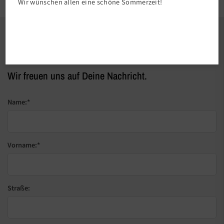
Wir wünschen allen eine schöne Sommerzeit!
Du hast Fragen, Anregungen, Lob oder
Kritik?
Wir freuen uns auf Deine Nachricht.
Name:
*
Vorname:
*
Straße: