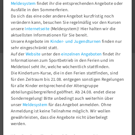
Meldesystem
findet ihr die entsprechenden Angebote oder
Ausfälle in den Sommerferien.
Da sich das eine oder andere Angebot kurzfristig noch
verändern kann, besuchen Sie regelmäßig vor den Kursen
unsere
Internetseite
(Meldesystem)! Hier halten wir die
1
aktuellsten Informationen für Sie bereit.
3
Unsere Angebote im
Kinder- und Jugendturnen
finden nur
sehr eingeschränkt statt.
Auf der
Website
unter den
einzelnen Angeboten
findet ihr
Informationen zum Sportbetrieb in den Ferien und im
Fitness & Gesundheit
Pilates
Meldetool seht ihr, welche wöchentlich stattfinden.
Die Kinderturn-Kurse, die in den Ferien stattfinden, sind
für den Zeitraum bis 21.08. entgegen sonstigen Regelungen
Pilates
für alle Kinder entsprechend der Altersgruppe
abteilungsübergreifend geöffnet. Ab 24.08. endet diese
ab 18 Jahre
Sonderregelung! Bitte unbedingt auch weiterhin über
Teilnahme nur mit Anmeldung über Meldetool !
unser
Meldesystem
für das Angebot anmelden. Ohne
Anmeldung ist keine Teilnahme möglich. Wir wollen
Leider sind im Moment alle Plätze belegt!
gewährleisten, dass die Angebote nicht überbelegt
werden.