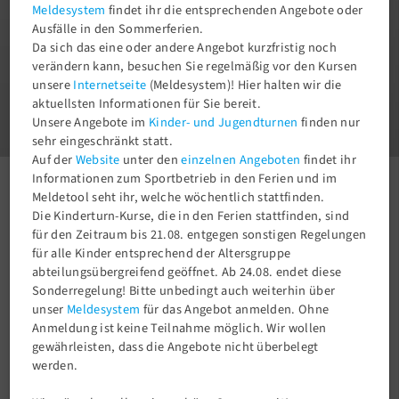
Meldesystem
findet ihr die entsprechenden Angebote oder
Ausfälle in den Sommerferien.
Da sich das eine oder andere Angebot kurzfristig noch
verändern kann, besuchen Sie regelmäßig vor den Kursen
unsere
Internetseite
(Meldesystem)! Hier halten wir die
1
aktuellsten Informationen für Sie bereit.
3
Unsere Angebote im
Kinder- und Jugendturnen
finden nur
sehr eingeschränkt statt.
Auf der
Website
unter den
einzelnen Angeboten
findet ihr
Informationen zum Sportbetrieb in den Ferien und im
Turnen
Kleinkinderturnen
Meldetool seht ihr, welche wöchentlich stattfinden.
Die Kinderturn-Kurse, die in den Ferien stattfinden, sind
für den Zeitraum bis 21.08. entgegen sonstigen Regelungen
Kleinkinderturnen Montag, 3-6 Jahre
für alle Kinder entsprechend der Altersgruppe
abteilungsübergreifend geöffnet. Ab 24.08. endet diese
Sonderregelung! Bitte unbedingt auch weiterhin über
unser
Meldesystem
für das Angebot anmelden. Ohne
Anmeldung ist keine Teilnahme möglich. Wir wollen
Achtung! Kein Training wärend der Sommerferien!
gewährleisten, dass die Angebote nicht überbelegt
Das Angebot ist voll belegt!
werden.
Bitte die Geschäftsstelle kontaktieren. Eine