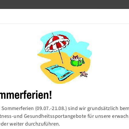
Meldetool
Barrierefre
Turnen
Sport & Ballsport
Fitness & Gesundheit
mmerferien!
 Sommerferien (09.07.-21.08.) sind wir grundsätzlich be
Fitness-und Gesundheitssportangebote für unsere erwac
rn-
eder weiter durchzuführen.