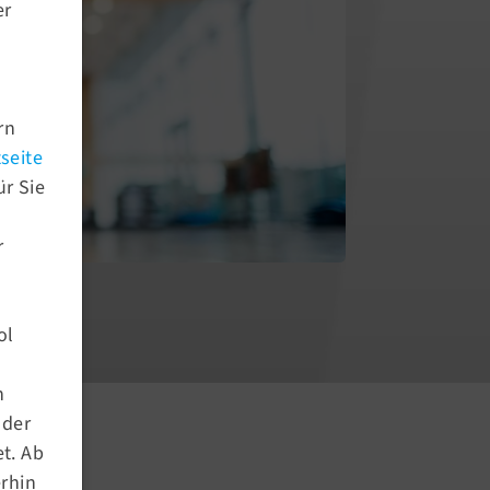
er
rn
seite
ür Sie
r
ol
n
Aktuelles
nder
t. Ab
Newsroom
erhin