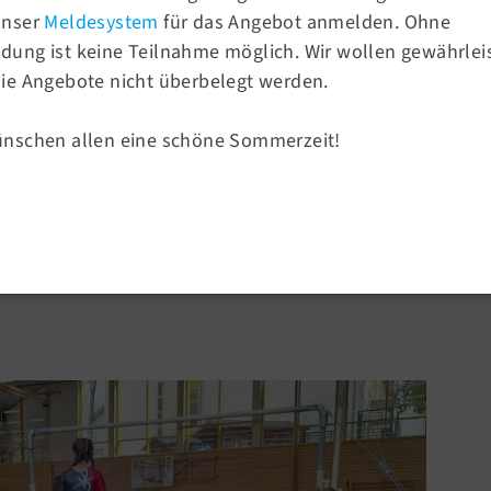
Fax.:
030 93 93 17 42
unser
Meldesystem
für das Angebot anmelden. Ohne
E-Mail:
info@tsv58.de
ung ist keine Teilnahme möglich. Wir wollen gewährlei
ie Angebote nicht überbelegt werden.
Sportangebote
rein von 1858
ünschen allen eine schöne Sommerzeit!
Sportsuche
Turnen
Sport & Ballsport
 Mahlower Turnfest am
Fitness & Gesundheit