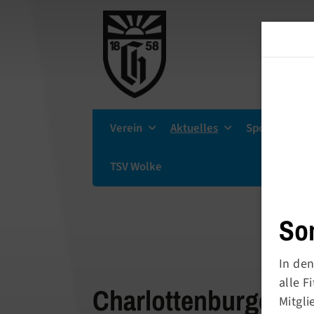
Verein
Aktuelles
Sportsuche
TSV Wolke
So
In den
alle 
Charlottenburger Tu
Mitgli