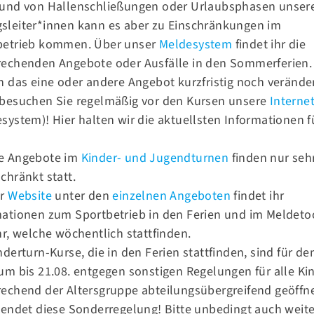
rund von Hallenschließungen oder Urlaubsphasen unser
n
sleiter*innen kann es aber zu Einschränkungen im
betrieb kommen. Über unser
Meldesystem
findet ihr die
rechenden Angebote oder Ausfälle in den Sommerferien.
h das eine oder andere Angebot kurzfristig noch verände
 besuchen Sie regelmäßig vor den Kursen unsere
Internet
system)! Hier halten wir die aktuellsten Informationen f
.
e Angebote im
Kinder- und Jugendturnen
finden nur seh
chränkt statt.
er
Website
unter den
einzelnen Angeboten
findet ihr
mationen zum Sportbetrieb in den Ferien und im Meldeto
hr, welche wöchentlich stattfinden.
nderturn-Kurse, die in den Ferien stattfinden, sind für de
Kontakt
om
Tolle Erfolge beim Mahlower Turnfest am 09.05.2026!
um bis 21.08. entgegen sonstigen Regelungen für alle Ki
echend der Altersgruppe abteilungsübergreifend geöffne
Tel.:
030 93 93 17 41
 endet diese Sonderregelung! Bitte unbedingt auch weit