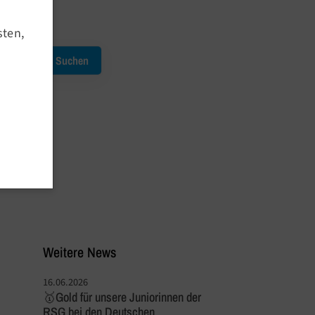
Newsletter Archiv
Termine
sten,
Kursausfälle
Service
Downloads
Meldetool
Anmeldeprozedere
Outdoor Angebote
Weitere News
16.06.2026
🥇Gold für unsere Juniorinnen der
RSG bei den Deutschen