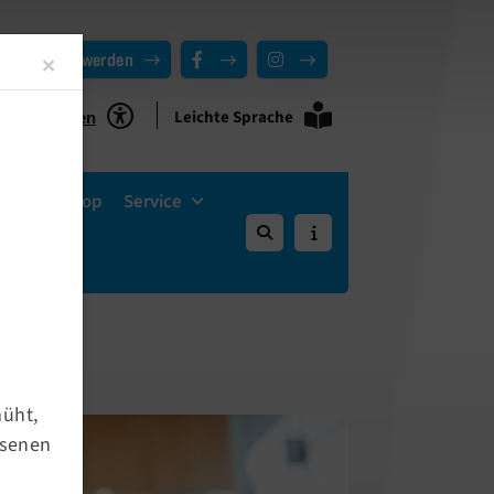
Mitglied werden
Close
×
Leichte Sprache
ie Funktionen
Vereins-Shop
Service
müht,
hsenen