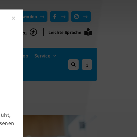
Mitglied werden
Close
×
Leichte Sprache
ie Funktionen
Vereins-Shop
Service
müht,
hsenen