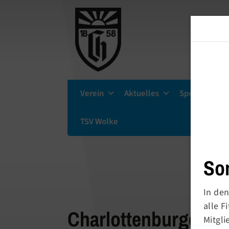
Verein
Aktuelles
Sportsuche
TSV Wolke
So
In den
alle 
Charlottenburger Tu
Mitgli