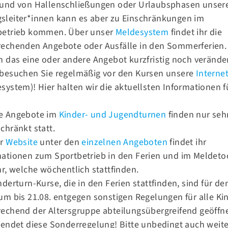
rund von Hallenschließungen oder Urlaubsphasen unser
n
sleiter*innen kann es aber zu Einschränkungen im
betrieb kommen. Über unser
Meldesystem
findet ihr die
rechenden Angebote oder Ausfälle in den Sommerferien.
h das eine oder andere Angebot kurzfristig noch verände
 besuchen Sie regelmäßig vor den Kursen unsere
Internet
system)! Hier halten wir die aktuellsten Informationen f
.
e Angebote im
Kinder- und Jugendturnen
finden nur seh
chränkt statt.
er
Website
unter den
einzelnen Angeboten
findet ihr
Kontakt
mationen zum Sportbetrieb in den Ferien und im Meldeto
hr, welche wöchentlich stattfinden.
Tel.:
030 93 93 17 41
nderturn-Kurse, die in den Ferien stattfinden, sind für de
Fax.:
030 93 93 17 42
wachsene
um bis 21.08. entgegen sonstigen Regelungen für alle Ki
echend der Altersgruppe abteilungsübergreifend geöffne
E-Mail:
info@tsv58.de
 endet diese Sonderregelung! Bitte unbedingt auch weit