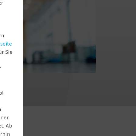
er
rn
seite
ür Sie
r
ol
Aktuelles
Newsroom
n
Newsletter Archiv
nder
Termine
t. Ab
Kursausfälle
erhin