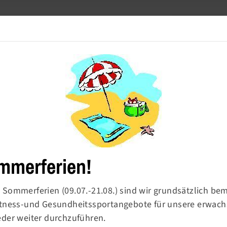
Meldetool
Barrierefre
Turnen
Sport & Ballsport
Fitness & Gesundheit
mmerferien!
 Sommerferien (09.07.-21.08.) sind wir grundsätzlich be
Fitness-und Gesundheitssportangebote für unsere erwac
rn-
eder weiter durchzuführen.