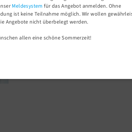
unser
Meldesystem
für das Angebot anmelden. Ohne
Sportangebote
rein von 1858
ung ist keine Teilnahme möglich. Wir wollen gewährlei
Sportsuche
Turnen für Erwachsene (
ie Angebote nicht überbelegt werden.
Turnen
Sport & Ballsport
ünschen allen eine schöne Sommerzeit!
Gerätturnen
Fitness & Gesundheit