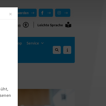
Mitglied werden
Close
×
Leichte Sprache
ie Funktionen
Vereins-Shop
Service
müht,
hsenen