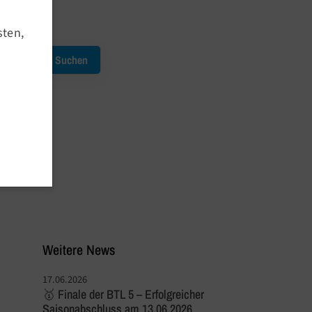
Newsroom
Newsletter Archiv
sten,
Termine
Kursausfälle
Service
Downloads
Meldetool
Anmeldeprozedere
Outdoor Angebote
Weitere News
17.06.2026
🥇 Finale der BTL 5 – Erfolgreicher
Saisonabschluss am 13.06.2026