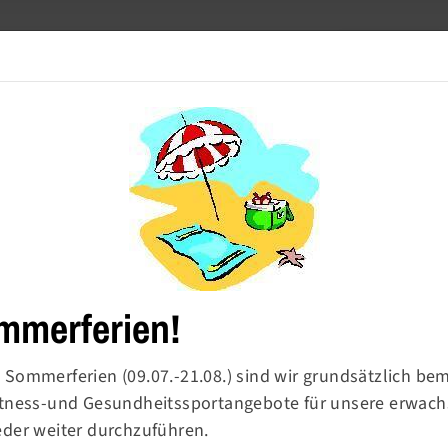
Meldetool
Barrierefre
Turnen
Sport & Ballsport
Fitness & Gesundheit
mmerferien!
 Sommerferien (09.07.-21.08.) sind wir grundsätzlich be
Fitness-und Gesundheitssportangebote für unsere erwac
rn-
eder weiter durchzuführen.