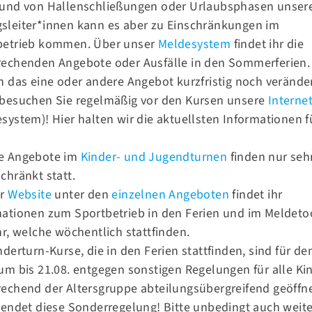
rund von Hallenschließungen oder Urlaubsphasen unser
n
sleiter*innen kann es aber zu Einschränkungen im
betrieb kommen. Über unser
Meldesystem
findet ihr die
rechenden Angebote oder Ausfälle in den Sommerferien.
h das eine oder andere Angebot kurzfristig noch verände
 besuchen Sie regelmäßig vor den Kursen unsere
Internet
system)! Hier halten wir die aktuellsten Informationen f
.
e Angebote im
Kinder- und Jugendturnen
finden nur seh
chränkt statt.
er
Website
unter den
einzelnen Angeboten
findet ihr
mationen zum Sportbetrieb in den Ferien und im Meldeto
hr, welche wöchentlich stattfinden.
nderturn-Kurse, die in den Ferien stattfinden, sind für de
om
Noch 2 Plätze frei: Drums Alive Workshop am 13. Juni
um bis 21.08. entgegen sonstigen Regelungen für alle Ki
Kontakt
echend der Altersgruppe abteilungsübergreifend geöffne
 endet diese Sonderregelung! Bitte unbedingt auch weit