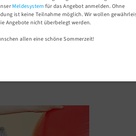
Tel.:
030 93 93 17 41
unser
Meldesystem
für das Angebot anmelden. Ohne
Fax.:
030 93 93 17 42
ung ist keine Teilnahme möglich. Wir wollen gewährlei
E-Mail:
info@tsv58.de
ie Angebote nicht überbelegt werden.
Sportangebote
ünschen allen eine schöne Sommerzeit!
rein von 1858
Sportsuche
Turnen
: Drums Alive Workshop
Sport & Ballsport
Fitness & Gesundheit