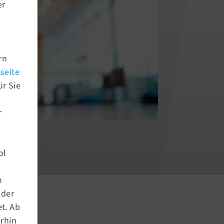
er
rn
seite
ür Sie
r
ol
n
nder
Aktuelles
t. Ab
erhin