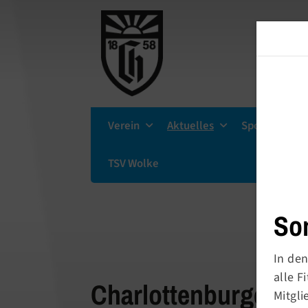
Verein
Aktuelles
Sportsuche
TSV Wolke
So
In den
alle 
Charlottenburger Tu
Mitgli