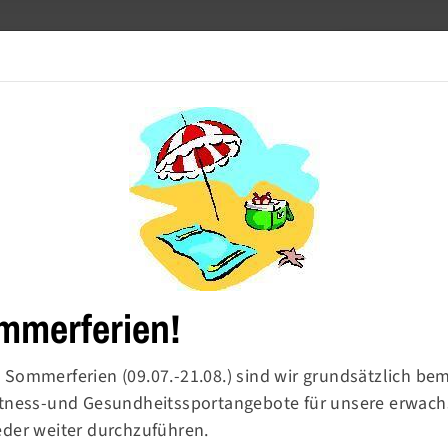
Meldetool
Barrierefre
Turnen
Sport & Ballsport
Fitness & Gesundheit
mmerferien!
 Sommerferien (09.07.-21.08.) sind wir grundsätzlich be
Fitness-und Gesundheitssportangebote für unsere erwac
rn-
eder weiter durchzuführen.