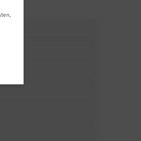
Kursausfälle
sten,
Service
Downloads
Meldetool
Anmeldeprozedere
Outdoor Angebote