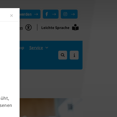
Mitglied werden
Close
×
Leichte Sprache
ie Funktionen
Vereins-Shop
Service
müht,
hsenen