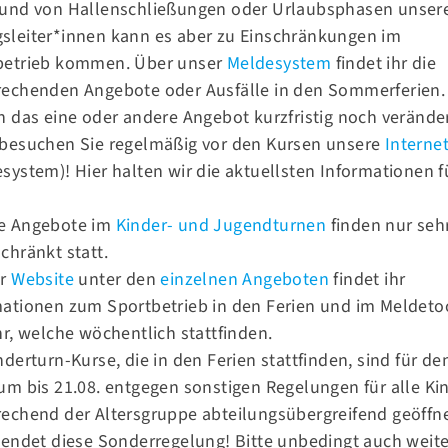
rund von Hallenschließungen oder Urlaubsphasen unser
n
sleiter*innen kann es aber zu Einschränkungen im
betrieb kommen. Über unser
Meldesystem
findet ihr die
rechenden Angebote oder Ausfälle in den Sommerferien.
h das eine oder andere Angebot kurzfristig noch verände
 besuchen Sie regelmäßig vor den Kursen unsere
Internet
system)! Hier halten wir die aktuellsten Informationen f
.
e Angebote im
Kinder- und Jugendturnen
finden nur seh
chränkt statt.
er
Website
unter den
einzelnen Angeboten
findet ihr
mationen zum Sportbetrieb in den Ferien und im Meldeto
Kontakt
hr, welche wöchentlich stattfinden.
nderturn-Kurse, die in den Ferien stattfinden, sind für de
Tel.:
030 93 93 17 41
s
FAQ´s
um bis 21.08. entgegen sonstigen Regelungen für alle Ki
Fax.:
030 93 93 17 42
echend der Altersgruppe abteilungsübergreifend geöffne
 endet diese Sonderregelung! Bitte unbedingt auch weit
E-Mail:
info@tsv58.de