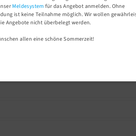
unser
Meldesystem
für das Angebot anmelden. Ohne
ung ist keine Teilnahme möglich. Wir wollen gewährlei
Sportangebote
ie Angebote nicht überbelegt werden.
rein von 1858
8?
Sportsuche
Turnen
ünschen allen eine schöne Sommerzeit!
Sport & Ballsport
Fitness & Gesundheit
nen Kurs anmelden?