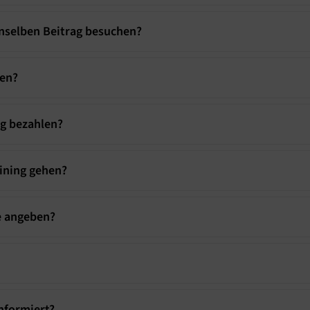
nselben Beitrag besuchen?
gen?
ng bezahlen?
ining gehen?
e angeben?
nformiert?