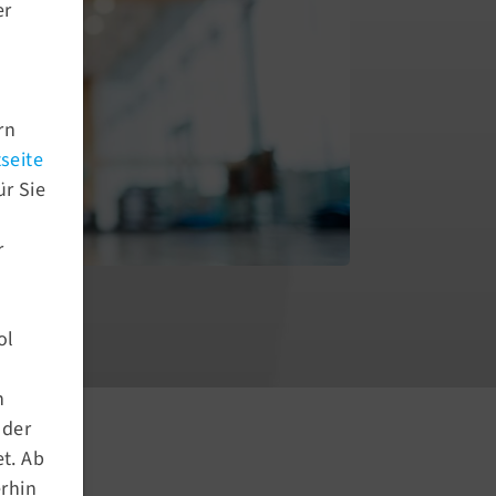
er
rn
seite
ür Sie
r
ol
Aktuelles
n
Newsroom
nder
Newsletter Archiv
t. Ab
Termine
erhin