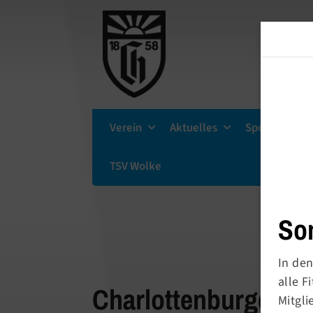
Verein
Aktuelles
Sportsuche
TSV Wolke
So
In den
alle 
Charlottenburger Tu
Mitgli