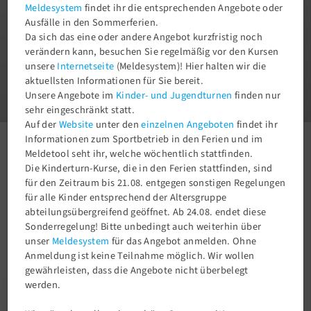
Meldesystem
findet ihr die entsprechenden Angebote oder
Ausfälle in den Sommerferien.
Da sich das eine oder andere Angebot kurzfristig noch
verändern kann, besuchen Sie regelmäßig vor den Kursen
unsere
Internetseite
(Meldesystem)! Hier halten wir die
1
aktuellsten Informationen für Sie bereit.
3
Unsere Angebote im
Kinder- und Jugendturnen
finden nur
sehr eingeschränkt statt.
Auf der
Website
unter den
einzelnen Angeboten
findet ihr
Informationen zum Sportbetrieb in den Ferien und im
Aktuelles
Newsroom
Erfolgreiche Spartaner in Lichtenberg!
Meldetool seht ihr, welche wöchentlich stattfinden.
Die Kinderturn-Kurse, die in den Ferien stattfinden, sind
für den Zeitraum bis 21.08. entgegen sonstigen Regelungen
für alle Kinder entsprechend der Altersgruppe
abteilungsübergreifend geöffnet. Ab 24.08. endet diese
Sonderregelung! Bitte unbedingt auch weiterhin über
unser
Meldesystem
für das Angebot anmelden. Ohne
Anmeldung ist keine Teilnahme möglich. Wir wollen
gewährleisten, dass die Angebote nicht überbelegt
werden.