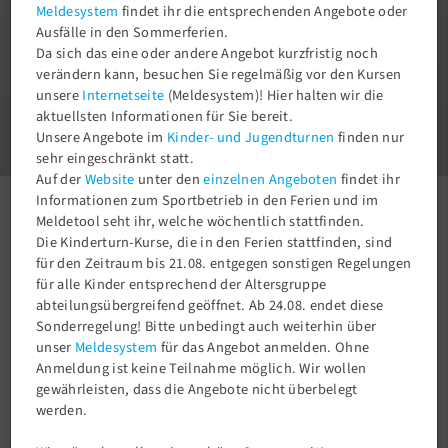
Meldesystem
findet ihr die entsprechenden Angebote oder
Ausfälle in den Sommerferien.
Da sich das eine oder andere Angebot kurzfristig noch
verändern kann, besuchen Sie regelmäßig vor den Kursen
unsere
Internetseite
(Meldesystem)! Hier halten wir die
1
aktuellsten Informationen für Sie bereit.
3
Unsere Angebote im
Kinder- und Jugendturnen
finden nur
sehr eingeschränkt statt.
Auf der
Website
unter den
einzelnen Angeboten
findet ihr
Informationen zum Sportbetrieb in den Ferien und im
Meldetool seht ihr, welche wöchentlich stattfinden.
Aktuelles
Newsroom
Erfolgreicher Deutschland-Cup 2026 für unsere Gymnastinnen!
Die Kinderturn-Kurse, die in den Ferien stattfinden, sind
für den Zeitraum bis 21.08. entgegen sonstigen Regelungen
für alle Kinder entsprechend der Altersgruppe
abteilungsübergreifend geöffnet. Ab 24.08. endet diese
Sonderregelung! Bitte unbedingt auch weiterhin über
unser
Meldesystem
für das Angebot anmelden. Ohne
Anmeldung ist keine Teilnahme möglich. Wir wollen
gewährleisten, dass die Angebote nicht überbelegt
werden.