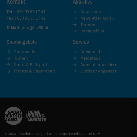
Kontakt
Aktuelles
Tel.:
030 93 93 17 41
Newsroom
Fax.:
030 93 93 17 42
Newsletter Archiv
Termine
E-Mail:
info@tsv58.de
Kursausfälle
Sportangebote
Service
Sportsuche
Downloads
Turnen
Meldetool
Sport & Ballsport
Anmeldeprozedere
Fitness & Gesundheit
Outdoor Angebote
© 2026 - Charlottenburger Turn- und Sportverein von 1858 e.V.