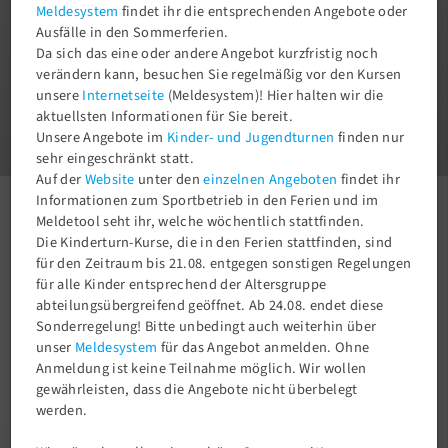
Meldesystem
findet ihr die entsprechenden Angebote oder
Ausfälle in den Sommerferien.
Da sich das eine oder andere Angebot kurzfristig noch
verändern kann, besuchen Sie regelmäßig vor den Kursen
unsere
Internetseite
(Meldesystem)! Hier halten wir die
1
aktuellsten Informationen für Sie bereit.
3
Unsere Angebote im
Kinder- und Jugendturnen
finden nur
sehr eingeschränkt statt.
Auf der
Website
unter den
einzelnen Angeboten
findet ihr
Informationen zum Sportbetrieb in den Ferien und im
Meldetool seht ihr, welche wöchentlich stattfinden.
Aktuelles
Newsroom
Super 3. Platz für die 2. Leistungsriege im Btl 5 Finale
Die Kinderturn-Kurse, die in den Ferien stattfinden, sind
für den Zeitraum bis 21.08. entgegen sonstigen Regelungen
für alle Kinder entsprechend der Altersgruppe
abteilungsübergreifend geöffnet. Ab 24.08. endet diese
Sonderregelung! Bitte unbedingt auch weiterhin über
unser
Meldesystem
für das Angebot anmelden. Ohne
Anmeldung ist keine Teilnahme möglich. Wir wollen
gewährleisten, dass die Angebote nicht überbelegt
werden.