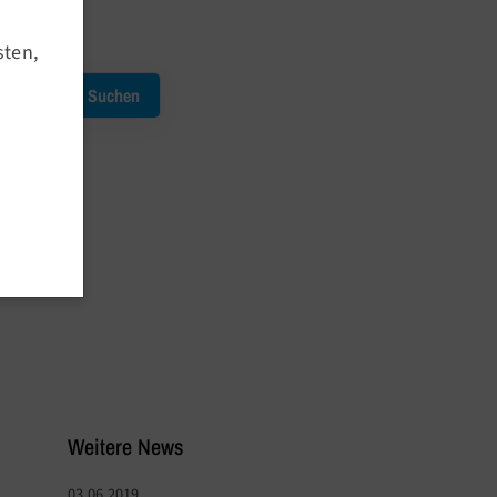
Termine
sten,
Kursausfälle
Service
Downloads
Meldetool
Anmeldeprozedere
Outdoor Angebote
Weitere News
03.06.2019