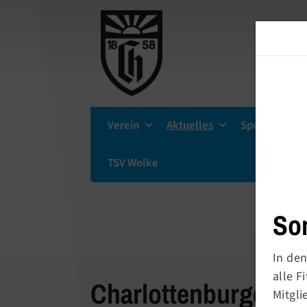
Verein
Aktuelles
Sportsuche
TSV Wolke
So
In den
alle 
Charlottenburger Tu
Mitgli