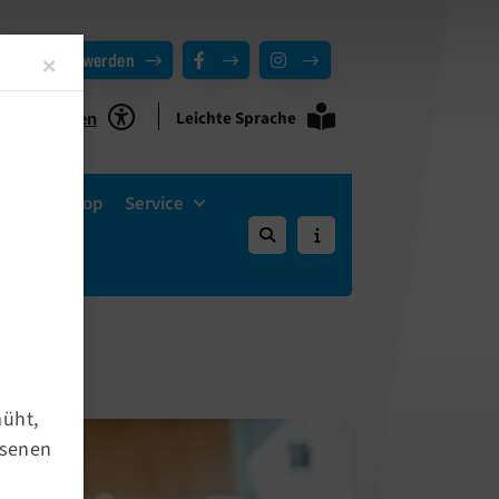
Mitglied werden
Close
×
Leichte Sprache
ie Funktionen
Vereins-Shop
Service
müht,
hsenen