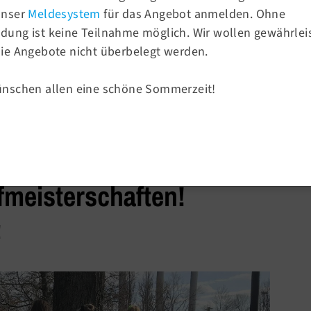
unser
Meldesystem
für das Angebot anmelden. Ohne
E-Mail:
info@tsv58.de
ung ist keine Teilnahme möglich. Wir wollen gewährlei
ie Angebote nicht überbelegt werden.
Sportangebote
rein von 1858
ünschen allen eine schöne Sommerzeit!
Sportsuche
Turnen
Sport & Ballsport
Fitness & Gesundheit
riege erfolgreich bei den
meisterschaften!
!