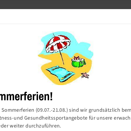
Meldetool
Barrierefre
Turnen
Sport & Ballsport
Fitness & Gesundheit
mmerferien!
 Sommerferien (09.07.-21.08.) sind wir grundsätzlich be
Fitness-und Gesundheitssportangebote für unsere erwac
rn-
eder weiter durchzuführen.