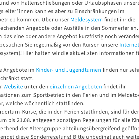
rund von Hallenschließungen oder Urlaubsphasen unser
n
sleiter*innen kann es aber zu Einschränkungen im
betrieb kommen. Über unser
Meldesystem
findet ihr die
rechenden Angebote oder Ausfälle in den Sommerferien.
h das eine oder andere Angebot kurzfristig noch verände
 besuchen Sie regelmäßig vor den Kursen unsere
Internet
system)! Hier halten wir die aktuellsten Informationen f
.
e Angebote im
Kinder- und Jugendturnen
finden nur seh
chränkt statt.
er
Website
unter den
einzelnen Angeboten
findet ihr
mationen zum Sportbetrieb in den Ferien und im Meldeto
hr, welche wöchentlich stattfinden.
nderturn-Kurse, die in den Ferien stattfinden, sind für de
Kontakt
om
Unsere 2. Leistungsriege erfolgreich bei den Berliner Mehrkampf
um bis 21.08. entgegen sonstigen Regelungen für alle Ki
echend der Altersgruppe abteilungsübergreifend geöffne
Tel.:
030 93 93 17 41
 endet diese Sonderregelung! Bitte unbedingt auch weit
Fax.:
030 93 93 17 42