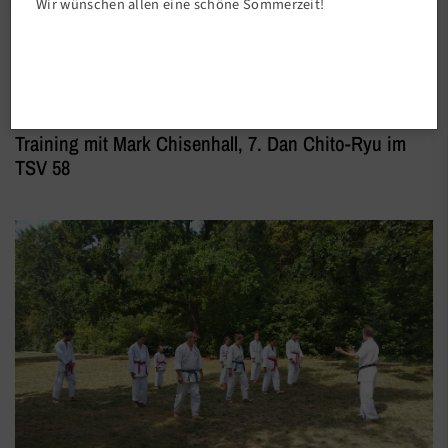
Wir wünschen allen eine schöne Sommerzeit!
Abteilungen
Yoshukai Karate
Training mit Mark Chisenhall, 7. Dan Chito-Ryu im
TSV 58