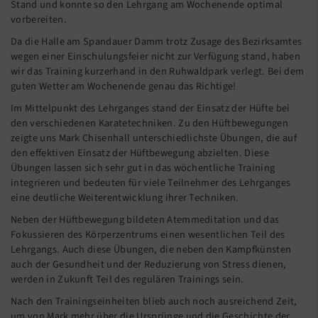
Stand und konnte so den Lehrgang am Wochenende optimal
vorbereiten.
Da die Halle am Spandauer Damm trotz Zusage des Bezirksamtes
wegen einer Einschulungsfeier nicht zur Verfügung stand, haben
wir das Training kurzerhand in den Ruhwaldpark verlegt. Bei dem
guten Wetter am Wochenende genau das Richtige!
Im Mittelpunkt des Lehrganges stand der Einsatz der Hüfte bei
den verschiedenen Karatetechniken. Zu den Hüftbewegungen
zeigte uns Mark Chisenhall unterschiedlichste Übungen, die auf
den effektiven Einsatz der Hüftbewegung abzielten. Diese
Übungen lassen sich sehr gut in das wöchentliche Training
integrieren und bedeuten für viele Teilnehmer des Lehrganges
eine deutliche Weiterentwicklung ihrer Techniken.
Neben der Hüftbewegung bildeten Atemmeditation und das
Fokussieren des Körperzentrums einen wesentlichen Teil des
Lehrgangs. Auch diese Übungen, die neben den Kampfkünsten
auch der Gesundheit und der Reduzierung von Stress dienen,
werden in Zukunft Teil des regulären Trainings sein.
Nach den Trainingseinheiten blieb auch noch ausreichend Zeit,
um von Mark mehr über die Ursprünge und die Geschichte der