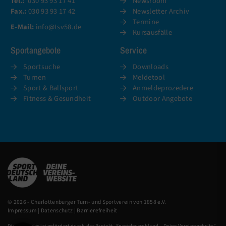
Tel.:
030 93 93 17 41
Newsroom
Fax.:
030 93 93 17 42
Newsletter Archiv
Termine
E-Mail:
info@tsv58.de
Kursausfälle
Sportangebote
Service
Sportsuche
Downloads
Turnen
Meldetool
Sport & Ballsport
Anmeldeprozedere
Fitness & Gesundheit
Outdoor Angebote
© 2026 - Charlottenburger Turn- und Sportverein von 1858 e.V.
Impressum
|
Datenschutz
|
Barrierefreiheit
Diese Website ist gefördert durch das Projekt „
Sportdeutschland – Deine Vereinswebsite
”,