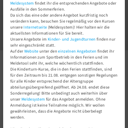
Meldesystem
findet ihr die entsprechenden Angebote oder
Ausfälle in den Sommerferien.
Da sich das eine oder andere Angebot kurzfristig noch
verändern kann, besuchen Sie regelmäßig vor den Kursen
unsere
Internetseite
(Meldesystem)! Hier halten wir die
1
aktuellsten Informationen für Sie bereit.
3
Unsere Angebote im
Kinder- und Jugendturnen
finden nur
sehr eingeschränkt statt.
Auf der
Website
unter den
einzelnen Angeboten
findet ihr
Informationen zum Sportbetrieb in den Ferien und im
Aktuelles
Newsroom
Yoshukai Karate
Meldetool seht ihr, welche wöchentlich stattfinden.
Die Kinderturn-Kurse, die in den Ferien stattfinden, sind
für den Zeitraum bis 21.08. entgegen sonstigen Regelungen
für alle Kinder entsprechend der Altersgruppe
abteilungsübergreifend geöffnet. Ab 24.08. endet diese
Sonderregelung! Bitte unbedingt auch weiterhin über
unser
Meldesystem
für das Angebot anmelden. Ohne
Anmeldung ist keine Teilnahme möglich. Wir wollen
gewährleisten, dass die Angebote nicht überbelegt
werden.