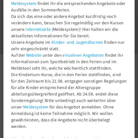
Meldesystem
findet ihr die entsprechenden Angebote oder
Ausfälle in den Sommerferien.
Da sich das eine oder andere Angebot kurzfristig noch
verändern kann, besuchen Sie regelmäßig vor den Kursen
unsere
Internetseite
(Meldesystem)! Hier halten wir die
1
aktuellsten Informationen für Sie bereit.
3
Unsere Angebote im
Kinder- und Jugendturnen
finden nur
sehr eingeschränkt statt.
Auf der
Website
unter den
einzelnen Angeboten
findet ihr
Informationen zum Sportbetrieb in den Ferien und im
Meldetool seht ihr, welche wöchentlich stattfinden.
Aktuelles
Newsroom
Wir nehmen Abschied. In stiller Trauer Helga Kolupa (*05.03.1935 †05.12.2024)
Die Kinderturn-Kurse, die in den Ferien stattfinden, sind
für den Zeitraum bis 21.08. entgegen sonstigen Regelungen
für alle Kinder entsprechend der Altersgruppe
abteilungsübergreifend geöffnet. Ab 24.08. endet diese
Sonderregelung! Bitte unbedingt auch weiterhin über
unser
Meldesystem
für das Angebot anmelden. Ohne
Anmeldung ist keine Teilnahme möglich. Wir wollen
gewährleisten, dass die Angebote nicht überbelegt
werden.