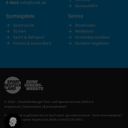
E-Mail:
info@tsv58.de
Kursausfälle
Sportangebote
Service
Sportsuche
Downloads
Turnen
Meldetool
Sport & Ballsport
Anmeldeprozedere
Fitness & Gesundheit
Outdoor Angebote
© 2026 - Charlottenburger Turn- und Sportverein von 1858 e.V.
Impressum
|
Datenschutz
|
Barrierefreiheit
Diese Website ist gefördert durch das Projekt „
Sportdeutschland – Deine Vereinswebsite
”,
einem gemeinsamen Angebot des DOSB und NETZCOCKTAIL.