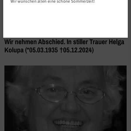
Wir wünschen allen eine schöne Sommerzeit!
Vereinsleben
Wir nehmen Abschied. In stiller Trauer Helga
Kolupa (*05.03.1935 †05.12.2024)