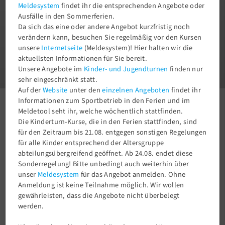
Meldesystem
findet ihr die entsprechenden Angebote oder
Ausfälle in den Sommerferien.
Da sich das eine oder andere Angebot kurzfristig noch
verändern kann, besuchen Sie regelmäßig vor den Kursen
unsere
Internetseite
(Meldesystem)! Hier halten wir die
1
aktuellsten Informationen für Sie bereit.
3
Unsere Angebote im
Kinder- und Jugendturnen
finden nur
sehr eingeschränkt statt.
Auf der
Website
unter den
einzelnen Angeboten
findet ihr
Informationen zum Sportbetrieb in den Ferien und im
Meldetool seht ihr, welche wöchentlich stattfinden.
Aktuelles
Newsroom
Landesleistungszentrum des Badminton-Verband Berlin Brandenburg (BVBB)
Die Kinderturn-Kurse, die in den Ferien stattfinden, sind
zu Gast.
für den Zeitraum bis 21.08. entgegen sonstigen Regelungen
für alle Kinder entsprechend der Altersgruppe
abteilungsübergreifend geöffnet. Ab 24.08. endet diese
Sonderregelung! Bitte unbedingt auch weiterhin über
unser
Meldesystem
für das Angebot anmelden. Ohne
Anmeldung ist keine Teilnahme möglich. Wir wollen
gewährleisten, dass die Angebote nicht überbelegt
werden.