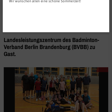
Wir wünschen allen eine schöne Sommerzeit!
Abteilungen
Landesleistungszentrum des Badminton-
Verband Berlin Brandenburg (BVBB) zu
Gast.