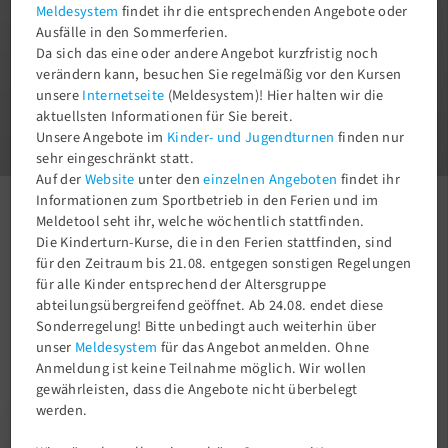
Meldesystem
findet ihr die entsprechenden Angebote oder
Ausfälle in den Sommerferien.
Da sich das eine oder andere Angebot kurzfristig noch
verändern kann, besuchen Sie regelmäßig vor den Kursen
unsere
Internetseite
(Meldesystem)! Hier halten wir die
1
aktuellsten Informationen für Sie bereit.
3
Unsere Angebote im
Kinder- und Jugendturnen
finden nur
sehr eingeschränkt statt.
Auf der
Website
unter den
einzelnen Angeboten
findet ihr
Informationen zum Sportbetrieb in den Ferien und im
Aktuelles
Newsroom
Schöne Herbstwanderung
Meldetool seht ihr, welche wöchentlich stattfinden.
Die Kinderturn-Kurse, die in den Ferien stattfinden, sind
für den Zeitraum bis 21.08. entgegen sonstigen Regelungen
für alle Kinder entsprechend der Altersgruppe
abteilungsübergreifend geöffnet. Ab 24.08. endet diese
Sonderregelung! Bitte unbedingt auch weiterhin über
unser
Meldesystem
für das Angebot anmelden. Ohne
Anmeldung ist keine Teilnahme möglich. Wir wollen
gewährleisten, dass die Angebote nicht überbelegt
werden.