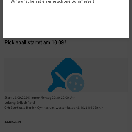
Wir wünschen allen eine schöne Sommerzeit!
Abteilungen
Neues Sportangebot im TSV58
Pickleball startet am 16.09.!
Start: 16.09.2024! Immer Montag 20:30-22:00 Uhr
Leitung: Brijesh Patel
Ort: Sporthalle Herder-Gymnasium, Westendallee 45/46, 14059 Berlin
13.09.2024