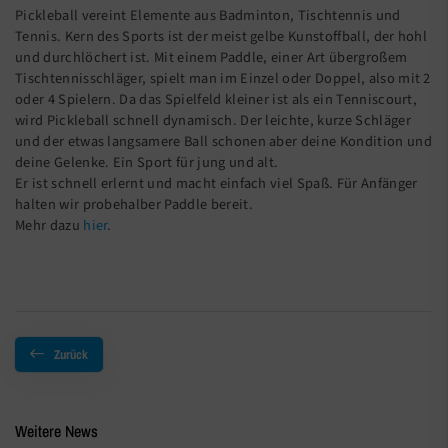
Pickleball vereint Elemente aus Badminton, Tischtennis und
Tennis. Kern des Sports ist der meist gelbe Kunstoffball, der hohl
und durchlöchert ist. Mit einem Paddle, einer Art übergroßem
Tischtennisschläger, spielt man im Einzel oder Doppel, also mit 2
oder 4 Spielern. Da das Spielfeld kleiner ist als ein Tenniscourt,
wird Pickleball schnell dynamisch. Der leichte, kurze Schläger
und der etwas langsamere Ball schonen aber deine Kondition und
deine Gelenke. Ein Sport für jung und alt.
Er ist schnell erlernt und macht einfach viel Spaß. Für Anfänger
halten wir probehalber Paddle bereit.
Mehr dazu
hier
.
Zurück
Weitere News