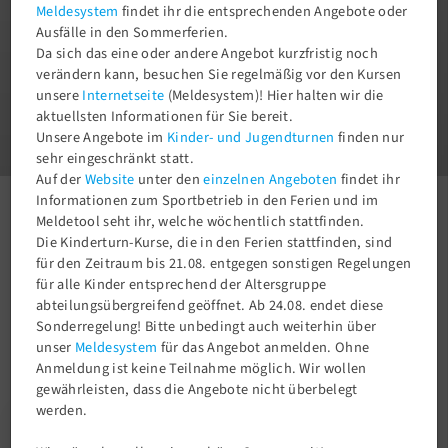
Meldesystem
findet ihr die entsprechenden Angebote oder
Ausfälle in den Sommerferien.
Da sich das eine oder andere Angebot kurzfristig noch
verändern kann, besuchen Sie regelmäßig vor den Kursen
unsere
Internetseite
(Meldesystem)! Hier halten wir die
1
aktuellsten Informationen für Sie bereit.
3
Unsere Angebote im
Kinder- und Jugendturnen
finden nur
sehr eingeschränkt statt.
Auf der
Website
unter den
einzelnen Angeboten
findet ihr
Informationen zum Sportbetrieb in den Ferien und im
Aktuelles
Newsroom
Ehrennadel in Silber für Astrid Paul
Meldetool seht ihr, welche wöchentlich stattfinden.
Die Kinderturn-Kurse, die in den Ferien stattfinden, sind
für den Zeitraum bis 21.08. entgegen sonstigen Regelungen
für alle Kinder entsprechend der Altersgruppe
abteilungsübergreifend geöffnet. Ab 24.08. endet diese
Sonderregelung! Bitte unbedingt auch weiterhin über
unser
Meldesystem
für das Angebot anmelden. Ohne
Anmeldung ist keine Teilnahme möglich. Wir wollen
gewährleisten, dass die Angebote nicht überbelegt
werden.