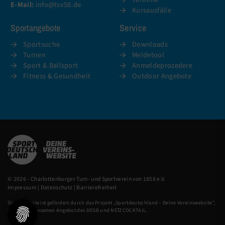
E-Mail:
info@tsv58.de
Kursausfälle
Sportangebote
Service
Sportsuche
Downloads
Turnen
Meldetool
Sport & Ballsport
Anmeldeprozedere
Fitness & Gesundheit
Outdoor Angebote
© 2026 - Charlottenburger Turn- und Sportverein von 1858 e.V.
Impressum
|
Datenschutz
|
Barrierefreiheit
Diese Website ist gefördert durch das Projekt „
Sportdeutschland – Deine Vereinswebsite
”,
einem gemeinsamen Angebot des DOSB und NETZCOCKTAIL.