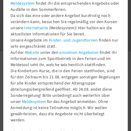
Meldesystem
findet ihr die entsprechenden Angebote oder
Ausfälle in den Sommerferien.
Da sich das eine oder andere Angebot kurzfristig noch
verändern kann, besuchen Sie regelmäßig vor den Kursen
unsere
Internetseite
(Meldesystem)! Hier halten wir die
1
aktuellsten Informationen für Sie bereit.
3
Unsere Angebote im
Kinder- und Jugendturnen
finden nur
sehr eingeschränkt statt.
Auf der
Website
unter den
einzelnen Angeboten
findet ihr
Informationen zum Sportbetrieb in den Ferien und im
Aktuelles
Newsroom
1. Leistungsriege
Meldetool seht ihr, welche wöchentlich stattfinden.
Die Kinderturn-Kurse, die in den Ferien stattfinden, sind
für den Zeitraum bis 21.08. entgegen sonstigen Regelungen
für alle Kinder entsprechend der Altersgruppe
abteilungsübergreifend geöffnet. Ab 24.08. endet diese
Sonderregelung! Bitte unbedingt auch weiterhin über
unser
Meldesystem
für das Angebot anmelden. Ohne
Anmeldung ist keine Teilnahme möglich. Wir wollen
gewährleisten, dass die Angebote nicht überbelegt
werden.