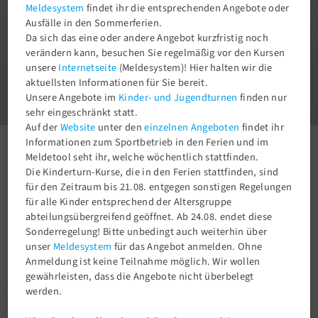
Meldesystem
findet ihr die entsprechenden Angebote oder
Ausfälle in den Sommerferien.
Da sich das eine oder andere Angebot kurzfristig noch
verändern kann, besuchen Sie regelmäßig vor den Kursen
unsere
Internetseite
(Meldesystem)! Hier halten wir die
1
aktuellsten Informationen für Sie bereit.
3
Unsere Angebote im
Kinder- und Jugendturnen
finden nur
sehr eingeschränkt statt.
Auf der
Website
unter den
einzelnen Angeboten
findet ihr
Informationen zum Sportbetrieb in den Ferien und im
Aktuelles
Newsroom
💪 Rückenfit am Dienstag – jetzt anmelden!
Meldetool seht ihr, welche wöchentlich stattfinden.
Die Kinderturn-Kurse, die in den Ferien stattfinden, sind
für den Zeitraum bis 21.08. entgegen sonstigen Regelungen
für alle Kinder entsprechend der Altersgruppe
abteilungsübergreifend geöffnet. Ab 24.08. endet diese
Sonderregelung! Bitte unbedingt auch weiterhin über
unser
Meldesystem
für das Angebot anmelden. Ohne
Anmeldung ist keine Teilnahme möglich. Wir wollen
gewährleisten, dass die Angebote nicht überbelegt
werden.