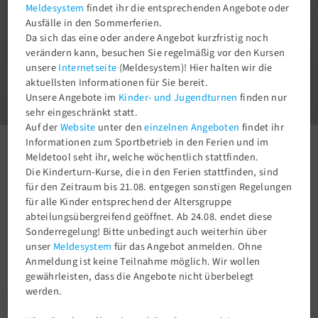
Meldesystem
findet ihr die entsprechenden Angebote oder
Ausfälle in den Sommerferien.
Da sich das eine oder andere Angebot kurzfristig noch
verändern kann, besuchen Sie regelmäßig vor den Kursen
unsere
Internetseite
(Meldesystem)! Hier halten wir die
1
aktuellsten Informationen für Sie bereit.
3
Unsere Angebote im
Kinder- und Jugendturnen
finden nur
sehr eingeschränkt statt.
Auf der
Website
unter den
einzelnen Angeboten
findet ihr
Informationen zum Sportbetrieb in den Ferien und im
Aktuelles
Newsroom
Wir waren dabei!
Meldetool seht ihr, welche wöchentlich stattfinden.
Die Kinderturn-Kurse, die in den Ferien stattfinden, sind
für den Zeitraum bis 21.08. entgegen sonstigen Regelungen
für alle Kinder entsprechend der Altersgruppe
abteilungsübergreifend geöffnet. Ab 24.08. endet diese
Sonderregelung! Bitte unbedingt auch weiterhin über
unser
Meldesystem
für das Angebot anmelden. Ohne
Anmeldung ist keine Teilnahme möglich. Wir wollen
gewährleisten, dass die Angebote nicht überbelegt
werden.