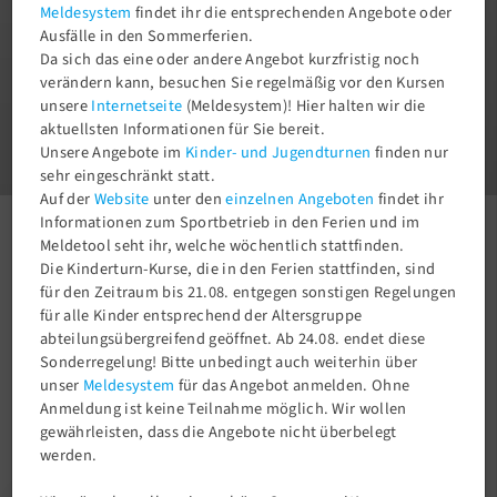
Meldesystem
findet ihr die entsprechenden Angebote oder
Ausfälle in den Sommerferien.
Da sich das eine oder andere Angebot kurzfristig noch
verändern kann, besuchen Sie regelmäßig vor den Kursen
unsere
Internetseite
(Meldesystem)! Hier halten wir die
1
aktuellsten Informationen für Sie bereit.
3
Unsere Angebote im
Kinder- und Jugendturnen
finden nur
sehr eingeschränkt statt.
Auf der
Website
unter den
einzelnen Angeboten
findet ihr
Informationen zum Sportbetrieb in den Ferien und im
Meldetool seht ihr, welche wöchentlich stattfinden.
Aktuelles
Newsroom
Unsere Leistungsriege Turnen schließt erfolgreich die Wettkampfsaison ab!
Die Kinderturn-Kurse, die in den Ferien stattfinden, sind
für den Zeitraum bis 21.08. entgegen sonstigen Regelungen
für alle Kinder entsprechend der Altersgruppe
abteilungsübergreifend geöffnet. Ab 24.08. endet diese
Sonderregelung! Bitte unbedingt auch weiterhin über
unser
Meldesystem
für das Angebot anmelden. Ohne
Anmeldung ist keine Teilnahme möglich. Wir wollen
gewährleisten, dass die Angebote nicht überbelegt
werden.