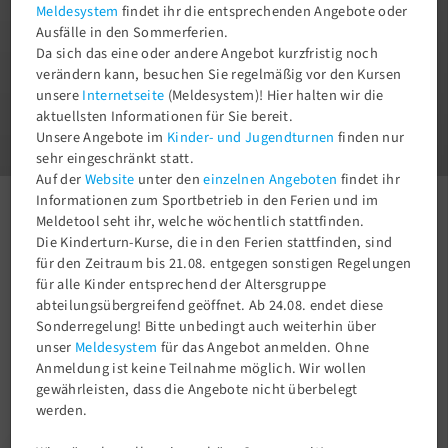
Meldesystem
findet ihr die entsprechenden Angebote oder
Ausfälle in den Sommerferien.
Da sich das eine oder andere Angebot kurzfristig noch
verändern kann, besuchen Sie regelmäßig vor den Kursen
unsere
Internetseite
(Meldesystem)! Hier halten wir die
1
aktuellsten Informationen für Sie bereit.
3
Unsere Angebote im
Kinder- und Jugendturnen
finden nur
sehr eingeschränkt statt.
Auf der
Website
unter den
einzelnen Angeboten
findet ihr
Informationen zum Sportbetrieb in den Ferien und im
Meldetool seht ihr, welche wöchentlich stattfinden.
Aktuelles
Newsroom
Rhythmische Sportgymnastik startet in die Bundesliga-Saison.
Die Kinderturn-Kurse, die in den Ferien stattfinden, sind
für den Zeitraum bis 21.08. entgegen sonstigen Regelungen
für alle Kinder entsprechend der Altersgruppe
abteilungsübergreifend geöffnet. Ab 24.08. endet diese
Sonderregelung! Bitte unbedingt auch weiterhin über
unser
Meldesystem
für das Angebot anmelden. Ohne
Anmeldung ist keine Teilnahme möglich. Wir wollen
gewährleisten, dass die Angebote nicht überbelegt
werden.