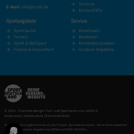
Termine
E-Mail:
info@tsv58.de
Kursausfälle
Sportangebote
Service
Sportsuche
Downloads
Turnen
Meldetool
Sport & Ballsport
Anmeldeprozedere
Fitness & Gesundheit
Outdoor Angebote
© 2026 - Charlottenburger Turn- und Sportverein von 1858 e.V.
Impressum
|
Datenschutz
|
Barrierefreiheit
Diese Website ist gefördert durch das Projekt „
Sportdeutschland – Deine Vereinswebsite
”,
einem gemeinsamen Angebot des DOSB und NETZCOCKTAIL.