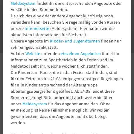
Meldesystem
findet ihr die entsprechenden Angebote oder
Ausfälle in den Sommerferien.
Da sich das eine oder andere Angebot kurzfristig noch
verändern kann, besuchen Sie regelmäßig vor den Kursen
unsere
Internetseite
(Meldesystem)! Hier halten wir die
1
aktuellsten Informationen für Sie bereit.
3
Unsere Angebote im
Kinder- und Jugendturnen
finden nur
sehr eingeschränkt statt.
Auf der
Website
unter den
einzelnen Angeboten
findet ihr
Informationen zum Sportbetrieb in den Ferien und im
Aktuelles
Newsroom
Purzelbaum - Prüfung
Meldetool seht ihr, welche wöchentlich stattfinden.
Die Kinderturn-Kurse, die in den Ferien stattfinden, sind
für den Zeitraum bis 21.08. entgegen sonstigen Regelungen
für alle Kinder entsprechend der Altersgruppe
abteilungsübergreifend geöffnet. Ab 24.08. endet diese
Sonderregelung! Bitte unbedingt auch weiterhin über
unser
Meldesystem
für das Angebot anmelden. Ohne
Anmeldung ist keine Teilnahme möglich. Wir wollen
gewährleisten, dass die Angebote nicht überbelegt
werden.