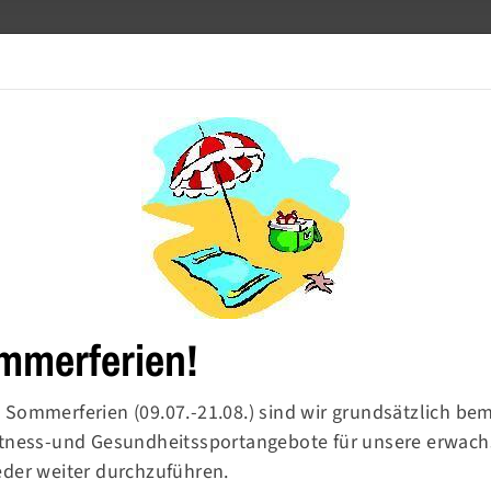
Meldetool
Barrierefre
Turnen
Sport & Ballsport
Fitness & Gesundheit
mmerferien!
 Sommerferien (09.07.-21.08.) sind wir grundsätzlich be
Fitness-und Gesundheitssportangebote für unsere erwac
rn-
eder weiter durchzuführen.