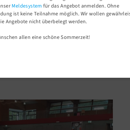
E-Mail:
info@tsv58.de
unser
Meldesystem
für das Angebot anmelden. Ohne
ung ist keine Teilnahme möglich. Wir wollen gewährlei
Sportangebote
ie Angebote nicht überbelegt werden.
rein von 1858
Sportsuche
ünschen allen eine schöne Sommerzeit!
Turnen
Sport & Ballsport
Fitness & Gesundheit
erin!