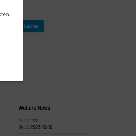
Termine
Kursausfälle
sten,
Service
Downloads
Meldetool
Anmeldeprozedere
Outdoor Angebote
Weitere News
04.11.2022
04.11.2022 00:00