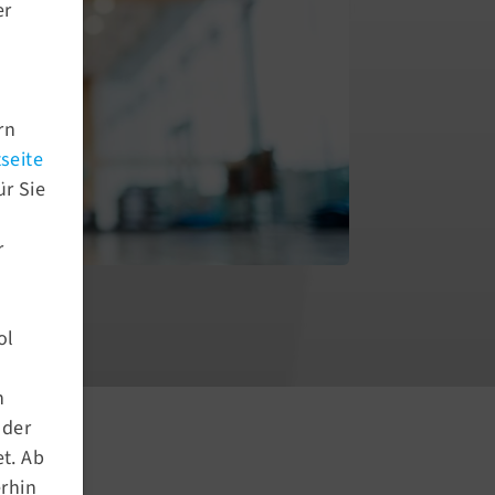
er
rn
seite
ür Sie
r
ol
Aktuelles
n
nder
Newsroom
t. Ab
Newsletter Archiv
erhin