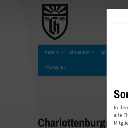
Verein
Aktuelles
Sportsuche
TSV Wolke
So
In den
alle 
Charlottenburger Tu
Mitgli