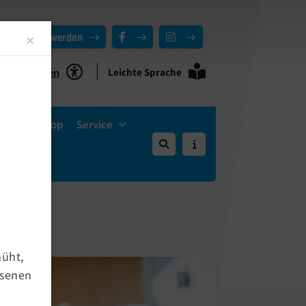
Mitglied werden
Close
×
Leichte Sprache
ie Funktionen
Vereins-Shop
Service
müht,
hsenen