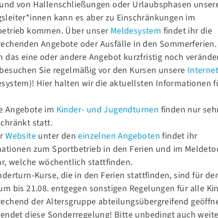
rund von Hallenschließungen oder Urlaubsphasen unser
n
sleiter*innen kann es aber zu Einschränkungen im
betrieb kommen. Über unser
Meldesystem
findet ihr die
rechenden Angebote oder Ausfälle in den Sommerferien.
h das eine oder andere Angebot kurzfristig noch verände
 besuchen Sie regelmäßig vor den Kursen unsere
Internet
system)! Hier halten wir die aktuellsten Informationen f
.
e Angebote im
Kinder- und Jugendturnen
finden nur seh
chränkt statt.
er
Website
unter den
einzelnen Angeboten
findet ihr
mationen zum Sportbetrieb in den Ferien und im Meldeto
hr, welche wöchentlich stattfinden.
Kontakt
nderturn-Kurse, die in den Ferien stattfinden, sind für de
om
Norddeutsche Meisterin!
um bis 21.08. entgegen sonstigen Regelungen für alle Ki
Tel.:
030 93 93 17 41
echend der Altersgruppe abteilungsübergreifend geöffne
Fax.:
030 93 93 17 42
 endet diese Sonderregelung! Bitte unbedingt auch weit