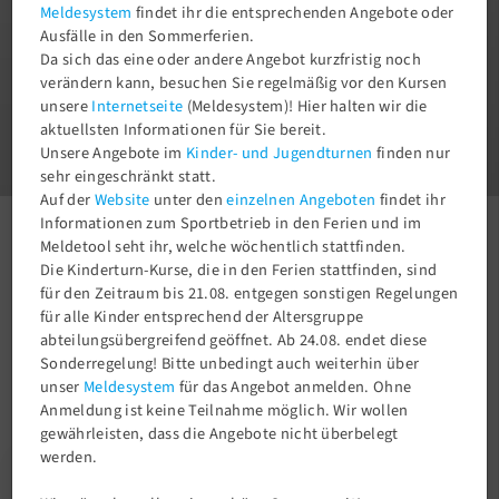
Meldesystem
findet ihr die entsprechenden Angebote oder
Ausfälle in den Sommerferien.
Da sich das eine oder andere Angebot kurzfristig noch
verändern kann, besuchen Sie regelmäßig vor den Kursen
unsere
Internetseite
(Meldesystem)! Hier halten wir die
1
aktuellsten Informationen für Sie bereit.
3
Unsere Angebote im
Kinder- und Jugendturnen
finden nur
sehr eingeschränkt statt.
Auf der
Website
unter den
einzelnen Angeboten
findet ihr
Informationen zum Sportbetrieb in den Ferien und im
Aktuelles
Newsroom
Einladung zum TSV-Ehrenamts-Frühschoppen!
Meldetool seht ihr, welche wöchentlich stattfinden.
Die Kinderturn-Kurse, die in den Ferien stattfinden, sind
für den Zeitraum bis 21.08. entgegen sonstigen Regelungen
für alle Kinder entsprechend der Altersgruppe
abteilungsübergreifend geöffnet. Ab 24.08. endet diese
Sonderregelung! Bitte unbedingt auch weiterhin über
unser
Meldesystem
für das Angebot anmelden. Ohne
Anmeldung ist keine Teilnahme möglich. Wir wollen
gewährleisten, dass die Angebote nicht überbelegt
werden.