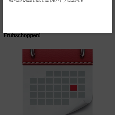
Wir wünschen allen eine schöne Sommerzeit!
Vereinsleben
Einladung zum TSV-Ehrenamts-
Frühschoppen!