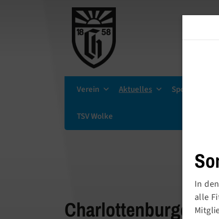
Verein
Aktuelles
Sportsuche
TSV Wolke
So
In den
alle 
Charlottenburger Tu
Mitgli