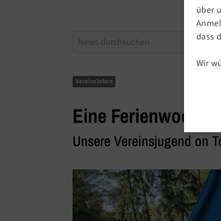
über 
Charlottenburger
Anmeld
dass d
Turn- und Sportve
e.V.
Wir w
Vereinsleben
Krumme Str. 12 | 10585 Berlin
Eine Ferienwoche 
Unsere Vereinsjugend on T