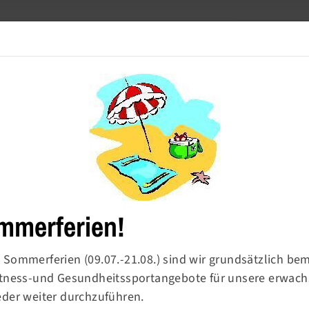
Meldetool
Barrierefre
Turnen
Sport & Ballsport
Fitness & Gesundheit
mmerferien!
 Sommerferien (09.07.-21.08.) sind wir grundsätzlich be
Fitness-und Gesundheitssportangebote für unsere erwac
rn-
eder weiter durchzuführen.