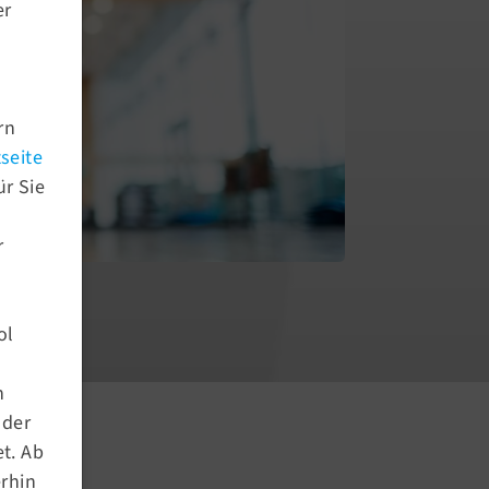
er
rn
seite
ür Sie
r
ol
Aktuelles
n
Newsroom
nder
Newsletter Archiv
t. Ab
Termine
erhin