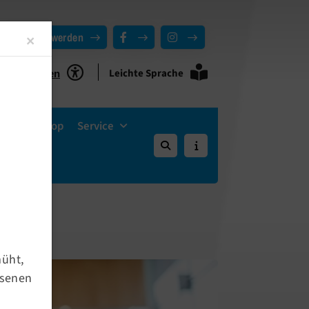
Mitglied werden
Close
×
Leichte Sprache
ie Funktionen
Vereins-Shop
Service
müht,
hsenen