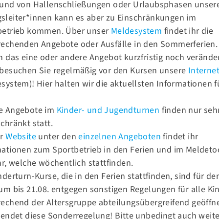
rund von Hallenschließungen oder Urlaubsphasen unser
n
sleiter*innen kann es aber zu Einschränkungen im
betrieb kommen. Über unser
Meldesystem
findet ihr die
rechenden Angebote oder Ausfälle in den Sommerferien.
h das eine oder andere Angebot kurzfristig noch verände
 besuchen Sie regelmäßig vor den Kursen unsere
Internet
system)! Hier halten wir die aktuellsten Informationen f
.
e Angebote im
Kinder- und Jugendturnen
finden nur seh
chränkt statt.
er
Website
unter den
einzelnen Angeboten
findet ihr
mationen zum Sportbetrieb in den Ferien und im Meldeto
hr, welche wöchentlich stattfinden.
Kontakt
nderturn-Kurse, die in den Ferien stattfinden, sind für de
om
Eine Ferienwoche in Marienwerder
Tel.:
030 93 93 17 41
um bis 21.08. entgegen sonstigen Regelungen für alle Ki
Fax.:
030 93 93 17 42
echend der Altersgruppe abteilungsübergreifend geöffne
 endet diese Sonderregelung! Bitte unbedingt auch weit
E-Mail:
info@tsv58.de