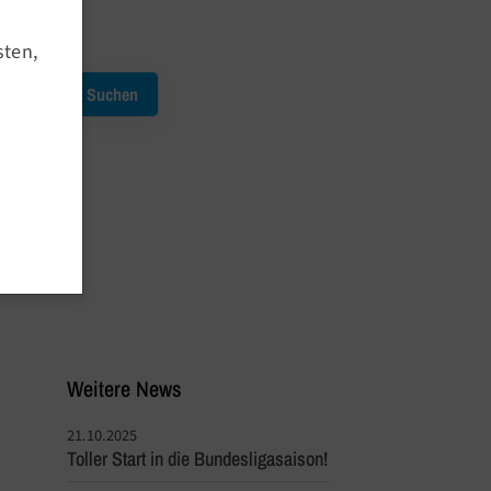
Kursausfälle
sten,
Service
Downloads
Meldetool
Anmeldeprozedere
Outdoor Angebote
Weitere News
21.10.2025
Toller Start in die Bundesligasaison!