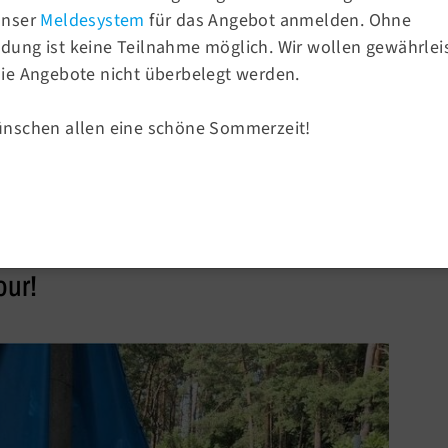
unser
Meldesystem
für das Angebot anmelden. Ohne
ung ist keine Teilnahme möglich. Wir wollen gewährlei
Sportangebote
ie Angebote nicht überbelegt werden.
rein von 1858
Sportsuche
Turnen
ünschen allen eine schöne Sommerzeit!
Sport & Ballsport
Fitness & Gesundheit
in Marienwerder
our!