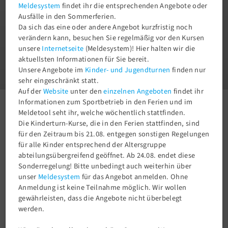
Meldesystem
findet ihr die entsprechenden Angebote oder
Ausfälle in den Sommerferien.
Da sich das eine oder andere Angebot kurzfristig noch
verändern kann, besuchen Sie regelmäßig vor den Kursen
unsere
Internetseite
(Meldesystem)! Hier halten wir die
1
aktuellsten Informationen für Sie bereit.
3
Unsere Angebote im
Kinder- und Jugendturnen
finden nur
sehr eingeschränkt statt.
Auf der
Website
unter den
einzelnen Angeboten
findet ihr
Informationen zum Sportbetrieb in den Ferien und im
Meldetool seht ihr, welche wöchentlich stattfinden.
Aktuelles
Newsroom
1. Leistungsriege, Berliner Mannschaftsmeisterschaften
Die Kinderturn-Kurse, die in den Ferien stattfinden, sind
für den Zeitraum bis 21.08. entgegen sonstigen Regelungen
für alle Kinder entsprechend der Altersgruppe
abteilungsübergreifend geöffnet. Ab 24.08. endet diese
Sonderregelung! Bitte unbedingt auch weiterhin über
unser
Meldesystem
für das Angebot anmelden. Ohne
Anmeldung ist keine Teilnahme möglich. Wir wollen
gewährleisten, dass die Angebote nicht überbelegt
werden.