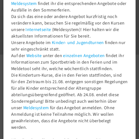
Meldesystem
findet ihr die entsprechenden Angebote oder
Ausfälle in den Sommerferien.
Da sich das eine oder andere Angebot kurzfristig noch
verändern kann, besuchen Sie regelmäßig vor den Kursen
unsere
Internetseite
(Meldesystem)! Hier halten wir die
1
aktuellsten Informationen für Sie bereit.
3
Unsere Angebote im
Kinder- und Jugendturnen
finden nur
sehr eingeschränkt statt.
Auf der
Website
unter den
einzelnen Angeboten
findet ihr
Informationen zum Sportbetrieb in den Ferien und im
Aktuelles
Newsroom
Meldetool seht ihr, welche wöchentlich stattfinden.
Die Kinderturn-Kurse, die in den Ferien stattfinden, sind
für den Zeitraum bis 21.08. entgegen sonstigen Regelungen
News aus dem TSV58 und den Abteilungen
für alle Kinder entsprechend der Altersgruppe
abteilungsübergreifend geöffnet. Ab 24.08. endet diese
Sonderregelung! Bitte unbedingt auch weiterhin über
unser
Meldesystem
für das Angebot anmelden. Ohne
Anmeldung ist keine Teilnahme möglich. Wir wollen
gewährleisten, dass die Angebote nicht überbelegt
werden.