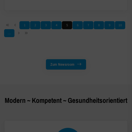
1
2
3
4
5
6
7
8
9
10
…
Zum Newsroom
Modern ~ Kompetent ~ Gesundheitsorientiert