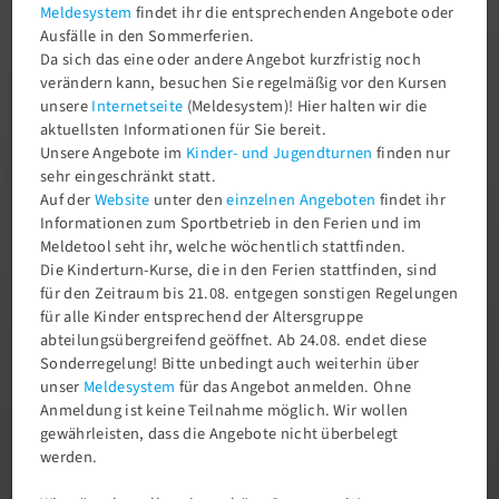
Meldesystem
findet ihr die entsprechenden Angebote oder
Charlottenburger Turn- und Sportverein von
Ausfälle in den Sommerferien.
1858 e.V.
Da sich das eine oder andere Angebot kurzfristig noch
verändern kann, besuchen Sie regelmäßig vor den Kursen
Modern – Kompetent – Gesundheitsorientiert
unsere
Internetseite
(Meldesystem)! Hier halten wir die
aktuellsten Informationen für Sie bereit.
Unsere Angebote im
Kinder- und Jugendturnen
finden nur
Über den Verein
sehr eingeschränkt statt.
Auf der
Website
unter den
einzelnen Angeboten
findet ihr
Informationen zum Sportbetrieb in den Ferien und im
Meldetool seht ihr, welche wöchentlich stattfinden.
Die Kinderturn-Kurse, die in den Ferien stattfinden, sind
für den Zeitraum bis 21.08. entgegen sonstigen Regelungen
für alle Kinder entsprechend der Altersgruppe
abteilungsübergreifend geöffnet. Ab 24.08. endet diese
Sonderregelung! Bitte unbedingt auch weiterhin über
unser
Meldesystem
für das Angebot anmelden. Ohne
Anmeldung ist keine Teilnahme möglich. Wir wollen
gewährleisten, dass die Angebote nicht überbelegt
werden.