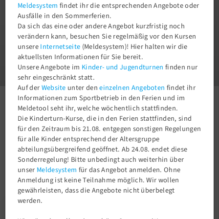
Meldesystem
findet ihr die entsprechenden Angebote oder
Ausfälle in den Sommerferien.
Da sich das eine oder andere Angebot kurzfristig noch
verändern kann, besuchen Sie regelmäßig vor den Kursen
unsere
Internetseite
(Meldesystem)! Hier halten wir die
1
aktuellsten Informationen für Sie bereit.
3
Unsere Angebote im
Kinder- und Jugendturnen
finden nur
sehr eingeschränkt statt.
Auf der
Website
unter den
einzelnen Angeboten
findet ihr
Informationen zum Sportbetrieb in den Ferien und im
Aktuelles
Newsroom
Neujahrsempfang im TSV58
Meldetool seht ihr, welche wöchentlich stattfinden.
Die Kinderturn-Kurse, die in den Ferien stattfinden, sind
für den Zeitraum bis 21.08. entgegen sonstigen Regelungen
für alle Kinder entsprechend der Altersgruppe
abteilungsübergreifend geöffnet. Ab 24.08. endet diese
Sonderregelung! Bitte unbedingt auch weiterhin über
unser
Meldesystem
für das Angebot anmelden. Ohne
Anmeldung ist keine Teilnahme möglich. Wir wollen
gewährleisten, dass die Angebote nicht überbelegt
werden.