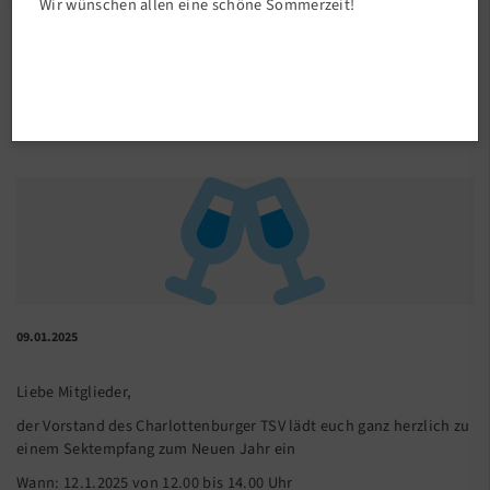
Wir wünschen allen eine schöne Sommerzeit!
Vereinsleben
Neujahrsempfang im TSV58
09.01.2025
Liebe Mitglieder,
der Vorstand des Charlottenburger TSV lädt euch ganz herzlich zu
einem Sektempfang zum Neuen Jahr ein
Wann: 12.1.2025 von 12.00 bis 14.00 Uhr