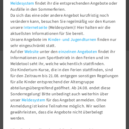
Meldesystem
findet ihr die entsprechenden Angebote oder
Ausfälle in den Sommerferien.
Da sich das eine oder andere Angebot kurzfristig noch
verändern kann, besuchen Sie regelmäßig vor den Kursen
unsere
Internetseite
(Meldesystem)! Hier halten wir die
1
aktuellsten Informationen für Sie bereit.
3
Unsere Angebote im
Kinder- und Jugendturnen
finden nur
sehr eingeschränkt statt.
Auf der
Website
unter den
einzelnen Angeboten
findet ihr
Informationen zum Sportbetrieb in den Ferien und im
Meldetool seht ihr, welche wöchentlich stattfinden.
Aktuelles
Newsroom
Der Charlottenburger TSV trauert um sein Vorstandsmitglied Joachim Schulz.
Die Kinderturn-Kurse, die in den Ferien stattfinden, sind
für den Zeitraum bis 21.08. entgegen sonstigen Regelungen
für alle Kinder entsprechend der Altersgruppe
abteilungsübergreifend geöffnet. Ab 24.08. endet diese
Sonderregelung! Bitte unbedingt auch weiterhin über
unser
Meldesystem
für das Angebot anmelden. Ohne
Anmeldung ist keine Teilnahme möglich. Wir wollen
gewährleisten, dass die Angebote nicht überbelegt
werden.