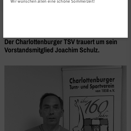
Wir wünschen allen eine schöne Sommerzeit!
Vereinsleben
Der Charlottenburger TSV trauert um sein
Vorstandsmitglied Joachim Schulz.